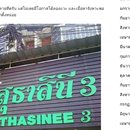
หลายทีครับ แต่ไม่เคยมีโอกาสได้ลองแวะ และเมื่อหาจังหวะพอ
มกรา
ตั้งหน่อย
กันย
สิงห
เมษา
มีนา
กุมภา
ธันว
ตุลา
กันย
สิงห
กรกฎ
มิถุน
เมษา