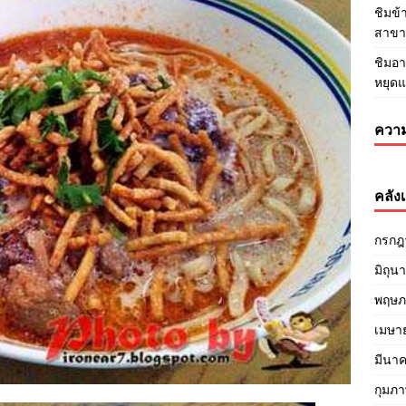
ชิมข
สาขา3
ชิมอา
หยุด
ความ
คลังเ
กรกฎ
มิถุน
พฤษภ
เมษา
มีนา
กุมภา