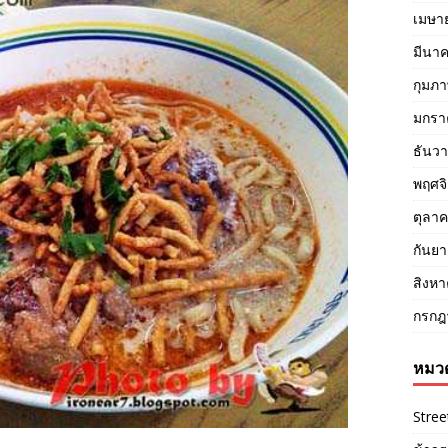
เมษา
มีนา
กุมภา
มกรา
ธันว
พฤศจ
ตุลา
กันย
สิงห
กรกฎ
หมวด
Stree