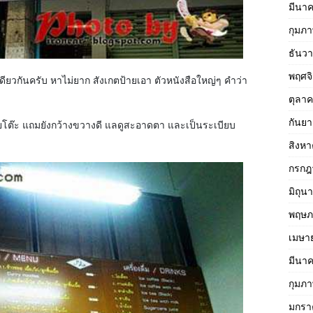
มีนา
กุมภา
ธันว
พฤศจ
เดียวกันครับ หาไม่ยาก สังเกตป้ายเอา ตัวหนังสือใหญ่ๆ คำว่า
ตุลา
กันย
ายโต๊ะ แถมยังกว้างขวางดี แลดูสะอาดตา และเป็นระเบียบ
สิงห
กรกฎ
มิถุน
พฤษภ
เมษา
มีนา
กุมภา
มกรา