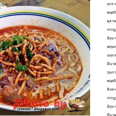
มกรา
พฤศจ
ตุลา
กรกฎ
มิถุน
พฤษภ
เมษา
มีนา
กุมภา
พฤศจ
สิงห
กรกฎ
มิถุน
มีนา