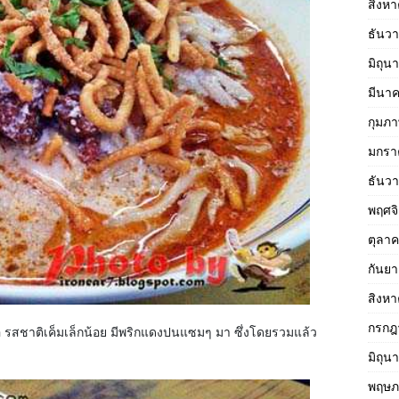
สิงห
ธันว
มิถุน
มีนา
กุมภา
มกรา
ธันว
พฤศจ
ตุลา
กันย
สิงห
กรกฎ
อ รสชาติเค็มเล็กน้อย มีพริกแดงปนแซมๆ มา ซึ่งโดยรวมแล้ว
มิถุน
พฤษภ