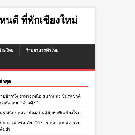
หนดี ที่พักเชียงใหม่
เชียงใหม่
ร้านอาหารทั่วไทย
งล่าสุด
ายข้าวนึ่ง อาหารเหนือ สันกำแพง ชิมรสชาติ
เหนือแบบ “ลำแต๊ ๆ”
ัคร พนักงานเคาน์เตอร์ คลินิกทำฟันเชียงใหม่
เยน คาเฟ่ หรือ Yen.CNX…ร้านกาแฟ แต่ ชอบ
่ต้มยำ