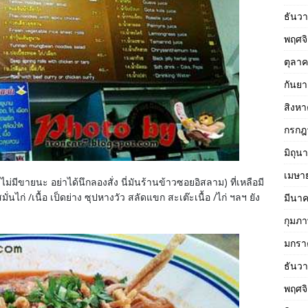
ธันว
พฤศจ
ตุลา
กันย
สิงห
กรกฎ
มิถุน
เมษา
ูไม่มีขายนะ อย่าได้นึกลองสั่ง นี่มันร้านข้าวซอยอิสลาม) ที่เหลือมี
่นไก่ /เนื้อ เป็ดย่าง ซุปหางวัว สลัดแขก สะเต๊ะเนื้อ /ไก่ ฯลฯ ยัง
มีนา
กุมภา
มกรา
ธันว
พฤศจ