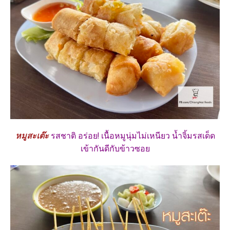
หมูสะเต๊ะ
รสชาติ อร่อย! เนื้อหมูนุ่มไม่เหนียว น้ำจิ้มรสเด็ด
เข้ากันดีกับข้าวซอย