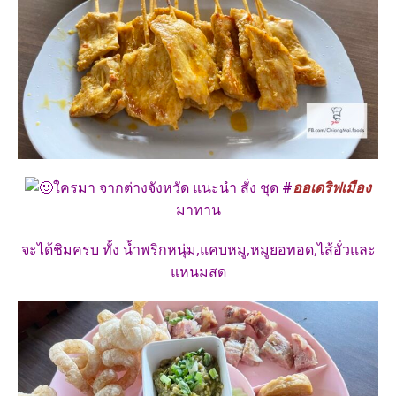
ใครมา จากต่างจังหวัด แนะนำ สั่ง ชุด
#
ออเดริฟเมือง
มาทาน
จะได้ชิมครบ ทั้ง น้ำพริกหนุ่ม,แคบหมู,หมูยอทอด,ไส้อั่วและ
แหนมสด