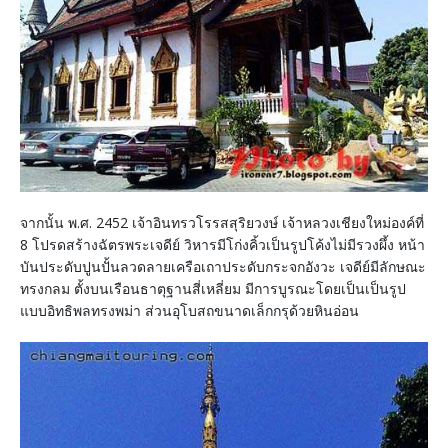
จากนั้น พ.ศ. 2452 เจ้าอินทรวโรรสสุริยวงษ์ เจ้าหลวงเชียงใหม่องค์ที่
8 โปรดสร้างฉัตรพระเจดีย์ วิหารมีโก่งคิ้วเป็นรูปโค้งไม่มีรวงผึ้ง หน้า
บันประดับปูนปั้นลวดลายเครือเถาประดับกระจกอังวะ เจดีย์มีลักษณะ
ทรงกลม ตั้งบนเรือนธาตุฐานสี่เหลี่ยม มีการบูรณะโดยเป็นเป็นรูป
แบบอิทธิพลทรงพม่า ส่วนอุโบสถขนาดเล็กกรุด้วยหินอ่อน