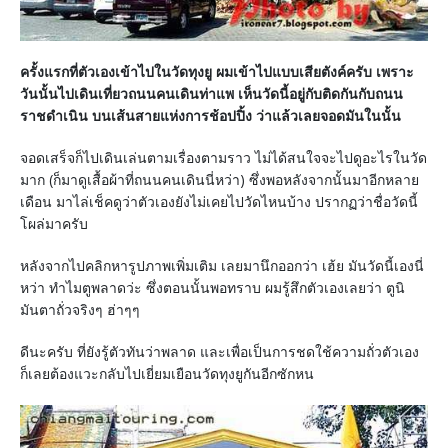
ครั้งแรกที่ตัวเองเข้าไปในวัดทุงยู ผมเข้าไปแบบเสียตังค์ครับ เพราะ
วันนั้นไปเดินเที่ยวถนนคนเดินท่าแพ เห็นวัดนี้อยู่กับติดกันกับถนน
ราชดำเนิน บนเส้นสายแห่งการช้อปปิ้ง ว่าแล้วเลยจอดมันในนั้น
จอดเสร็จก็ไปเดินเล่นตามเรื่องตามราว ไม่ได้สนใจจะไปดูอะไรในวัด
มาก (ก็มาดูเสื้อผ้าที่ถนนคนเดินนี่หว่า) ซึ่งพอหลังจากนั้นมาอีกหลาย
เดือน มาไล่เช็คดูว่าตัวเองยังไม่เคยไปวัดไหนบ้าง ปรากฏว่าชื่อวัดนี้
โผล่มาครับ
หลังจากไปคลิกหารูปภาพเพิ่มเติม เลยมานึกออกว่า เฮ้ย มันวัดนี้เองนี่
หว่า ทำไมตูพลาดว่ะ ซึ่งตอนนั้นพอทราบ ผมรู้สึกตัวเองเลยว่า ตูนิ
มันตาถั่วจริงๆ ฮ่าๆๆ
ดีนะครับ ที่ยังรู้ตัวทันว่าพลาด และเพื่อเป็นการชดใช้ความถั่วตัวเอง
ก็เลยต้องแวะกลับไปเยี่ยมเยือนวัดทุงยูกันอีกซักหน