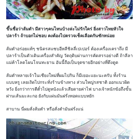
ขึ้นชื่อว่าส้มตำ มีสาวๆคนไหนบ้างล่ะไม่รักใคร่ ยิ่งสาวไทยหัวใจ
ปลาร้า ถ้าบอกไม่ชอบ คงต้องไปตรวจเช็คเลือดกันซักหน่อย
ส้มตำอร่อยแท้ๆ ชนิดรสแซบอีหลีชิลลี่เปเปอร์ ต้องเครื่องเคราถึง มี
ปลาร้าเป็นตัวเดินเครื่องสำคัญ วัตถุดิบผ่านการคัดสรรอย่างดี ถ้าลีลา
แม่ค้าโลดโผนโจนทะยาน อันนี้ถือเป็นจุดขายอีกอย่างที่ดึงดูด
ส้มตำหลายเจ้าในเชียงใหม่ที่ผมไปกิน ก็มีเยอะแยะนะครับ ทั้งร้าน
แบบหรู เลยเถิดไปกระทั่งร้านข้างทาง ส่วนใหญ่รสชาติ ออกแนวผิด
หวัง ยิ่งกว่าการตีตั๋วไปดูหนังแล้วเสียดายค่าไฟ บางเจ้าหนักข้อถึงขั้น
ฝานเส้นมะละกอ ยังกับแผ่นมันฝรั่งทอดแบบหยัก
สาบาน นี่ผมสั่งส้มตำ หรือสั่งตำมันฝรั่งแน่