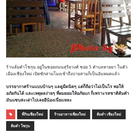
ร้านส้มตำโชกุน อยู่ในซอยถนนสุริยวงศ์ ซอย 5 ตำบลหายยา ในตัว
เมืองเชียงใหม่ เปิดซักสามโมงเช้าถึงบ่ายสามก็เป็นอันหมดแล้ว
บรรยากาศร้านแบบบ้านๆ แลดูมืดนิดๆ แต่ก็ถือว่าไม่เป็นไร พอให้
อภัยกันได้ และเหตุผลง่ายๆ ที่ผมยอมให้อภัยแก ก็เพราะรสชาติส้มตำ
มันแซบสะเด่าไปเลยอีน้องเนี่ยแหละ
ที่กินเชียงใหม่
ร้านอาหารเชียงใหม่
ส้มตำ เชียงใหม่
ส้มตำ โชกุน