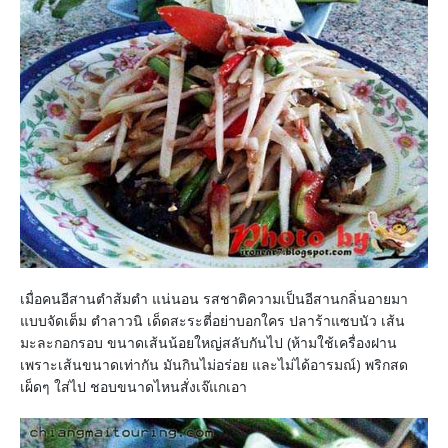
เมื่อคนอีสานตำส้มตำ แน่นอน รสชาติความเป็นอีสานกลิ่นอายมา
แบบจัดเต็ม ตำลาวนิ เด็ดสะระตี่อย่าบอกใคร ปลาร้าแซบนัว เส้น
มะละกอกรอบ ขนาดเส้นน้อยใหญ่สลับกันไป (ห้ามใช้เครื่องฝาน
เพราะเส้นขนาดเท่ากัน มันกินไม่อร่อย และไม่ได้อารมณ์) พริกสด
เผ็ดๆ ใส่ไป ชอบขนาดไหนสั่งเจ๊แกเอา