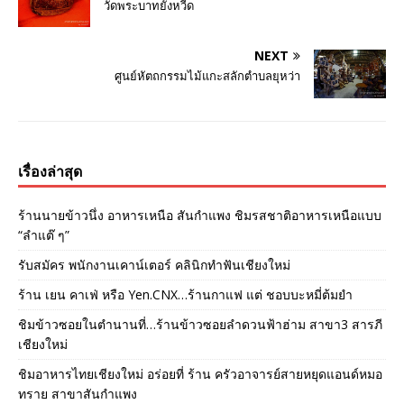
วัดพระบาทยั้งหวีด
NEXT
ศูนย์หัตถกรรมไม้แกะสลักตำบลยุหว่า
เรื่องล่าสุด
ร้านนายข้าวนึ่ง อาหารเหนือ สันกำแพง ชิมรสชาติอาหารเหนือแบบ
“ลำแต๊ ๆ”
รับสมัคร พนักงานเคาน์เตอร์ คลินิกทำฟันเชียงใหม่
ร้าน เยน คาเฟ่ หรือ Yen.CNX…ร้านกาแฟ แต่ ชอบบะหมี่ต้มยำ
ชิมข้าวซอยในตำนานที่…ร้านข้าวซอยลำดวนฟ้าฮ่าม สาขา3 สารภี
เชียงใหม่
ชิมอาหารไทยเชียงใหม่ อร่อยที่ ร้าน ครัวอาจารย์สายหยุดแอนด์หมอ
ทราย สาขาสันกำแพง