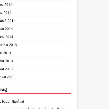
ยน 2014
คม 2014
พันธ์ 2014
คม 2014
าคม 2013
ิกายน 2013
คม 2013
ายน 2013
าคม 2013
าคม 2013
หมู่
t food เชียงใหม่