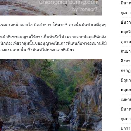
มีนา
กุมภา
ธันว
างแรมตรงหน้าออบไฮ ติดลำธาร ให้ตายซิ ตรงนั้นมันทำเลดีสุดๆ
พฤศจ
าหน้าที่เขาอนุญาตให้กางเต็นท์หรือไม่ เพราะจากข้อมูลที่พักดัง
ตุลา
ว่านักท่องเที่ยวกลุ่มนั้นขออนุญาตเป็นการพิเศษกับทางอุทยานก็มิ
งแรมแบบนั้น ซึ่งมันเท่ไม่หยอกเลยทีเดียว
กันย
สิงห
กรกฎ
มิถุน
พฤษภ
เมษา
มีนา
กุมภา
มกรา