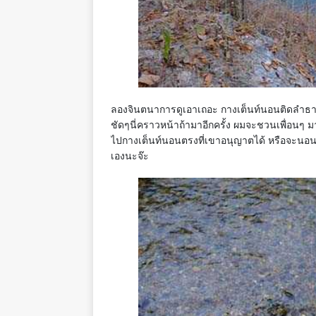
ลองจินตนาการดูเอาเถอะ กางเต็นท์นอนติดลำธาร
ชัดๆนี่คราวหน้าถ้ามาอีกครั้ง ผมจะชวนเพื่อนๆ ม
ไปกางเต็นท์นอนตรงที่เขาอนุญาตได้ หรือจะนอนบ
เองนะจ๊ะ