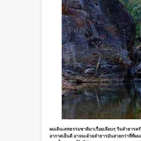
ผมเดินเสพธรรมชาติมาเรื่อยเลียบๆ ริมลำธารครับค
อากาศเย็นดี อาจจะด้วยลำธารมันสวยกว่าที่ที่ผม