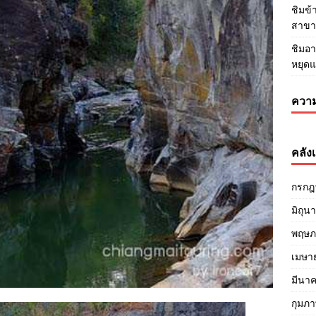
ชิมข
สาขา3
ชิมอา
หยุด
ความ
คลังเ
กรกฎ
มิถุน
พฤษภ
เมษา
มีนา
กุมภา