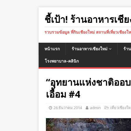
ชี้เป้า! ร้านอาหารเชีย
รวบรวมข้อมูล ที่กินเชียงใหม่ สถานที่เที่ยวเชียงใ
หน้าแรก
ร้านอาหารเชียงใหม่
ร้า
โรงพยาบาล-คลินิก
“อุทยานแห่งชาติออบ
เอื้อม #4
26 ธันวาคม 2014
admin
เที่ยวเชียงให