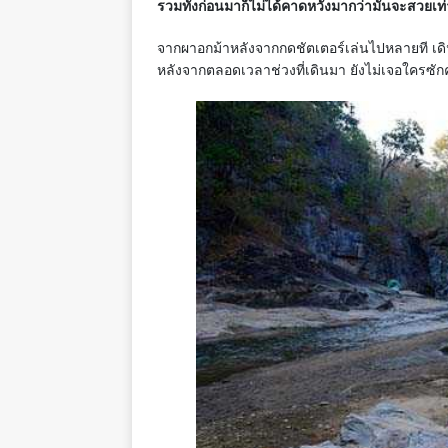
รวมทั้งก่อนมาก็ไม่ได้คาดหวังมากว่ามันจะสวยเท
จากผาอกม้าหลังจากกดชัตเตอร์เล่นไปหลายที เดินม
หลังจากตลอดเวลาช่วงที่เดินมา ยังไม่เจอใครซักค