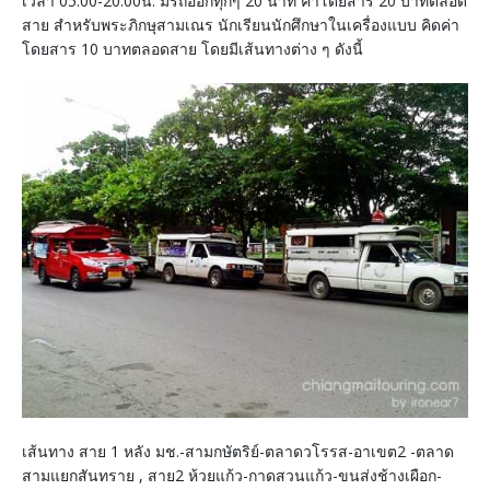
เวลา 05.00-20.00น. มีรถออกทุกๆ 20 นาที ค่าโดยสาร 20 บาทตลอด
สาย สำหรับพระภิกษุสามเณร นักเรียนนักศึกษาในเครื่องแบบ คิดค่า
โดยสาร 10 บาทตลอดสาย โดยมีเส้นทางต่าง ๆ ดังนี้
เส้นทาง สาย 1 หลัง มช.-สามกษัตริย์-ตลาดวโรรส-อาเขต2 -ตลาด
สามแยกสันทราย , สาย2 ห้วยแก้ว-กาดสวนแก้ว-ขนส่งช้างเผือก-