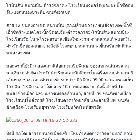
โรบินสัน-สนามบิน-ตำรวจภาค5-โรงเรียนมงฟอร์ต(มัธยม)-บิ๊กซีดอน
จั่น-แยกหนองประทีป-ขนส่งอาเขต
สาย 12 ขนส่งอาเขต-สนามบิน (รถเมล์วนขวา) / ขนส่งอาเขต-บิ๊กซี
เอ็กซ์ตร้า-แมคโคร-บิ๊กซีดอนจั่น-ตำรวจภาค5-โรบินสัน-สนามบิน-
โรงเรียนวัฒโนฯ-โรงพยาบาลเชียงใหม่-ราม -กาดสวนแก้ว-แยกริน
คำ-วัดเจ็ดยอด-แยกข่วงสิงห์-โรงพยาบาลลานนา-เซ็นทรัลเฟสติวัล-
ขนส่งอาเขต
นอกจากนี้ยังมีรถสองแถวสี่ล้อแดงเสริมพิเศษ ของสหกรณ์นครลาน
นาเดินรถ จำกัด สำหรับนักเรียนและนักศึกษาในเครื่องแบบจำนวน 3
เส้นทาง ช่วงเวลาเดินรถ เช้าระหว่าง 06.00น-09.00 น. และช่วงเย็น
15.00น.-18.00 น. ค่าโดยสาร 10 บาทตลอดสาย ดังนี้ สายที่ 1พ.
ขนส่งช้างเผือก-มช.-ม.ราชมงคลล้านนา, สายที่ 2พ. ขนส่งช่างเผือก-
โรงเรียนปริ้นส์รอยส์-โรงเรียนดาราวิทยาลัย และสายที่ 3พ. ขนส่ง
ช้างเผือก-โรงเรียนยุพราช-โรงเรียนวัฒโนทัยพายัพ
ทั้งนี้ รถโดยสารรอบนอกเมืองเชียงใหม่ทั้งหมดยังคงวิ่งตามปกติ ส่วน