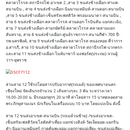
ตลาดวโรรส-สถานีรถไฟ-อาเขต 2 ,สาย 3 ขนส่งช้างเผือก-ท่าแพ-
สนามบิน , สาย 4 ขนส่งช้างเผือก-นิมมานเหมินท์-สวนดอก-สนามบิน
,สาย 5 ขนส่งช้างเผือก-เซ็นทรัลเฟสติวัล-พรอมเมนาดา-สนามบิน ,
สาย 6 ขนส่งช้างเผือก-ตลาดวโรรส-สวนดอก-โรบินสัน-แยกสะเมิง,
สาย 7 ขนส่งช้างเผือก-สามกษัตริย์-ตลาดวโรรส-ตลาดสามแยก
สันทราย, สาย 8 ขนส่งช้างเผือก-ศูนย์ราชการฯ-สนามกีฬา 700 ปี-
รพ.นครพิงค์, สาย 9 ขนส่งช้างเผือก-ตลาดวโรส-หนองหอย-ที่ว่าการ
อ.สารภี, สาย 10 ขนส่งช้างเผือก-ตลาดวโรรส-สถานีรถไฟ-บวกครก
และสาย 11 ขนส่งช้างเผือก-ไนท์บาซาร์-มงฟอร์ต(ประถม)-จวนผู้
ว่าฯ-ยุพราช
ส่วนสาย 12 ใช้รถโดยสารปรับอากาศ(รถเมล์) ของเทศบาลนคร
เชียงใหม่ จัดเดินรถจำนวน 2 เส้นทางๆละ 3 คัน ระหว่างเวลา
16.00-20.00 น. มีรถออกทุกๆ 20 นาที ค่าโดยสาร 15 บาทตลอดสาย
พระภิกษุสามเณร นักเรียนในเครื่องแบบ 10 บาท โดยแบ่งเป็น ดังนี้
สาย 12 ขนส่งอาเขต-สนามบิน (รถเมล์วนซ้าย) /ขนส่งอาเขต-
เซ็นทรัลเฟสติวัลขโลตัสคำเที่ยง-แยกข่วงสิงห์-วัดเจ็ดยอด-แยกริน
คำ-นิมมานเหมินทร์-กาดต้นพะยอม-แยกกาดแม่เหียะ-ขนส่งแม่เหียะ-