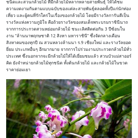
ชนิดและสวนกล้วยไม้ ที่มีกล้วยไม้หลากหลายสายพันธุ์ ให้ได้ชม
ความงดงามกันตามแบบฉบับของแต่ละสายพันธุ์ตลอดทั้งปีแก่นักท่อง
เที่ยว และผู้คนที่รักใคร่ในเรื่องของกล้วยไม้ โดยมีรางวัลการันตีเป็น
รางวัลแห่งความภูมิใจ คือถ้วยรางวัลของสมเด็จพระบรมราชินีนาถ
จากการประกวดสวนหย่อมกล้วยไม้ ชนะเลิศติดต่อกัน 3 ปีซ้อนใน
งาน “ล้านนาพฤกษชาติ 12 สิงหา มหาราชินี” ซึ่งจัดกลางเดือน
สิงหาคมของทุกปี ณ สวนหลวงล้านนา ร.9 เชียงใหม่ และรางวัลยอด
ยี่ยม ประเภทอื่นๆ อีกมากมาย จากการไปร่วมงานประกวดกล้วยไม้ทั่ว
ประเทศ ซึ่งนอกจากจะมีกล้วยไม้ให้ได้เยี่ยมชมแล้ว สวนบัวแม่สาออร์
คิด ยังจำหน่ายกล้วยไม้ทุกชนิด ทั้งต้นกล้วยไม้ และกล้วยไม้ในขวด
ราคาย่อมเยา