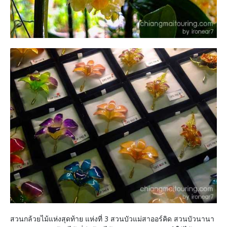
สวนกล้วยไม้แห่งสุดท้าย แห่งที่ 3 สวนบัวแม่สาออร์คิด สวนบัวนานา