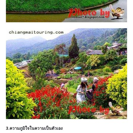
3.ความภูมิใจในความเป็นตัวเอง