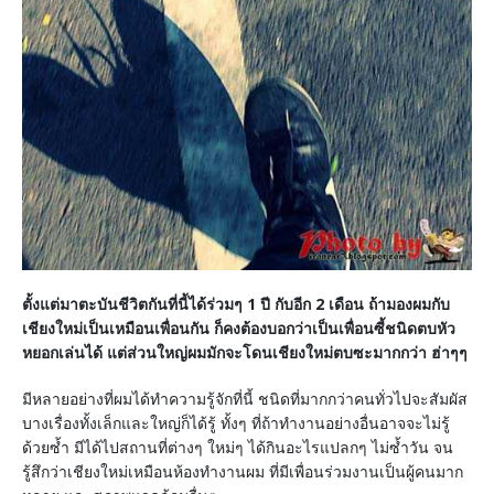
ตั้งแต่มาตะบันชีวิตกันที่นี้ได้ร่วมๆ 1 ปี กับอีก 2 เดือน ถ้ามองผมกับ
เชียงใหม่เป็นเหมือนเพื่อนกัน ก็คงต้องบอกว่าเป็นเพื่อนซี้ชนิดตบหัว
หยอกเล่นได้ แต่ส่วนใหญ่ผมมักจะโดนเชียงใหม่ตบซะมากกว่า ฮ่าๆๆ
มีหลายอย่างที่ผมได้ทำความรู้จักที่นี้ ชนิดที่มากกว่าคนทั่วไปจะสัมผัส
บางเรื่องทั้งเล็กและใหญ่ก็ได้รู้ ทั้งๆ ที่ถ้าทำงานอย่างอื่นอาจจะไม่รู้
ด้วยซ้ำ มีได้ไปสถานที่ต่างๆ ใหม่ๆ ได้กินอะไรแปลกๆ ไม่ซ้ำวัน จน
รู้สึกว่าเชียงใหม่เหมือนห้องทำงานผม ที่มีเพื่อนร่วมงานเป็นผู้คนมาก