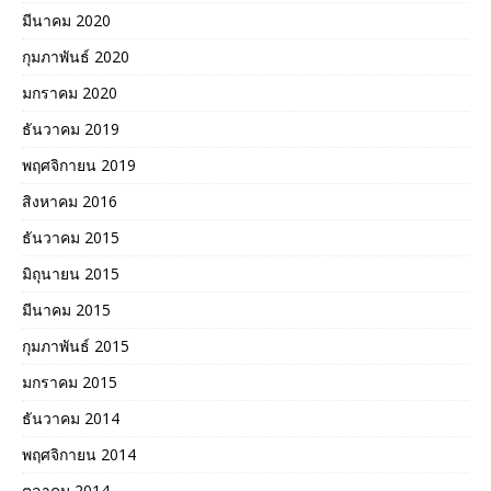
มีนาคม 2020
กุมภาพันธ์ 2020
มกราคม 2020
ธันวาคม 2019
พฤศจิกายน 2019
สิงหาคม 2016
ธันวาคม 2015
มิถุนายน 2015
มีนาคม 2015
กุมภาพันธ์ 2015
มกราคม 2015
ธันวาคม 2014
พฤศจิกายน 2014
ตุลาคม 2014