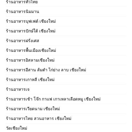
ร้านอาหารทั่วไทย
ร้านอาหารนิมมาน
ร้านอาหารบุฟเฟต์ เชียงใหม่
ร้านอาหารปักษ์ใต้ เชียงใหม่
ร้านอาหารฝรั่งเศส
ร้านอาหารพื้นเมืองเชียงใหม่
ร้านอาหารอิสลามเชียงใหม่
ร้านอาหารอีสาน ส้มตำ ไก่ย่าง ลาบ เชียงใหม่
ร้านอาหารเกาหลี เชียงใหม่
ร้านอาหารเจ
ร้านอาหารเช้า โจ๊ก กาแฟ เกาเหลาเลือดหมู เชียงใหม่
ร้านอาหารเวียดนาม เชียงใหม่
ร้านอาหารไทย สวนอาหาร เชียงใหม่
วัดเชียงใหม่