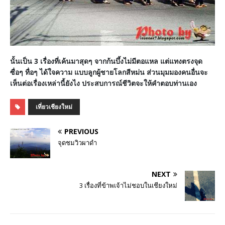
นั้นเป็น 3 เรื่องที่เค้นมาสุดๆ จากก้นบึ้งไม่มีตอแหล แต่แทงตรงจุด
ซื่อๆ ทื่อๆ ได้ใจความ แบบลูกผู้ชายโลกสีหม่น ส่วนมุมมองคนอื่นจะ
เห็นต่อเรื่องเหล่านี้ยังไง ประสบการณ์ชีวิตจะให้คำตอบท่านเอง
เที่ยวเชียงใหม่
PREVIOUS
จุดชมวิวผาดำ
NEXT
3 เรื่องที่ข้าพเจ้าไม่ชอบในเชียงใหม่