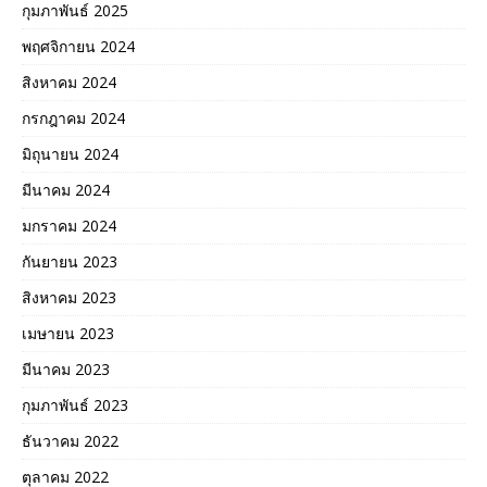
กุมภาพันธ์ 2025
พฤศจิกายน 2024
สิงหาคม 2024
กรกฎาคม 2024
มิถุนายน 2024
มีนาคม 2024
มกราคม 2024
กันยายน 2023
สิงหาคม 2023
เมษายน 2023
มีนาคม 2023
กุมภาพันธ์ 2023
ธันวาคม 2022
ตุลาคม 2022