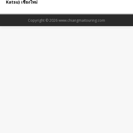
Katsu) เชียงใหม่
Copyright © 2026
www.chiangmaitouring.com