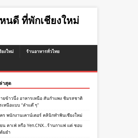
หนดี ที่พักเชียงใหม่
เชียงใหม่
ร้านอาหารทั่วไทย
งล่าสุด
ายข้าวนึ่ง อาหารเหนือ สันกำแพง ชิมรสชาติ
เหนือแบบ “ลำแต๊ ๆ”
ัคร พนักงานเคาน์เตอร์ คลินิกทำฟันเชียงใหม่
เยน คาเฟ่ หรือ Yen.CNX…ร้านกาแฟ แต่ ชอบ
่ต้มยำ