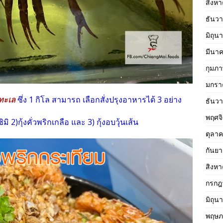
สิงห
ธันว
มิถุน
มีนา
กุมภา
มกรา
งทะเล
ซึ่ง 1 กิโล สามารถ เลือกสั่งปรุงอาหารได้ 3 อย่าง
ธันว
พฤศจ
ิมิ 2)กุ้งคั่วพริกเกลือ และ 3) กุ้งอบวุ้นเส้น
ตุลา
กันย
สิงห
กรกฎ
มิถุน
พฤษภ