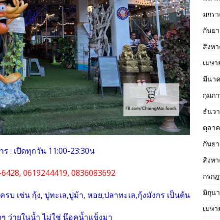
มกรา
กันย
สิงห
เมษา
มีนา
กุมภา
ธันว
ตุลา
กันย
ร : เปิดทุกวัน 11:00-23:30น
สิงห
-6428, 0619244419, 0836083692
กรกฎ
มิถุน
รบ เช่น กุ้ง, ปูทะเล,ปูม้า, หอย,ปลาทะเล,กุ้งมังกร เป็นต้น
เมษา
ดๆ ว่ายในน้ำ ไม่ใช่ น๊อคน้ำแข็งมา