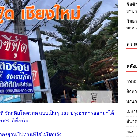
ชิมข
สาขา3
ชิมอา
หยุด
ความ
คลังเ
กรกฎ
มิถุน
พฤษภ
เมษา
ที่ วัตถุดิบโคตรสด แบบเป็นๆ และ ปรุงอาหารออกมาได้
รสชาติที่อร่อย
มีนา
กุมภา
ตรฐาน ไปทานทีไรไม่ผิดหวัง