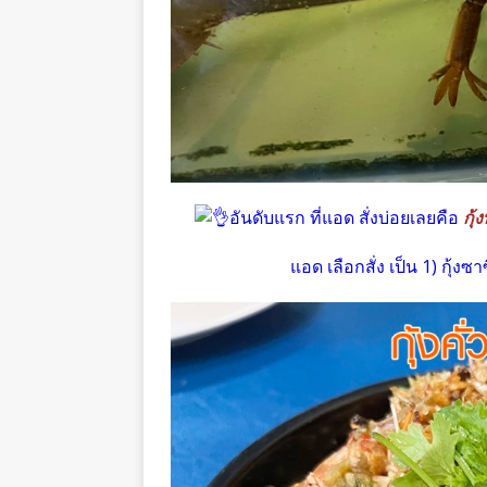
อันดับแรก ที่แอด สั่งบ่อยเลยคือ
กุ้
แอด เลือกสั่ง เป็น 1) กุ้งซาซ