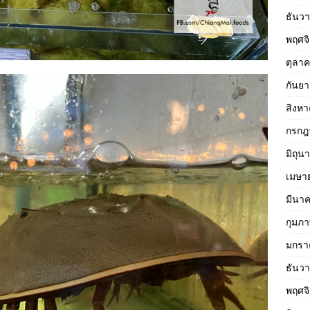
ธันว
พฤศจ
ตุลา
กันย
สิงห
กรกฎ
มิถุน
เมษา
มีนา
กุมภา
มกรา
ธันว
พฤศจ