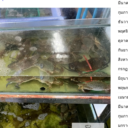
มีนา
กุมภา
ธันว
พฤศจ
ตุลา
กันย
สิงห
กรกฎ
มิถุน
พฤษภ
เมษา
มีนา
กุมภา
มกรา