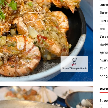
เมษา
มีนา
กุมภา
มกรา
ธันว
พฤศจ
ตุลา
กันย
สิงห
กรกฎ
หมวด
Stree