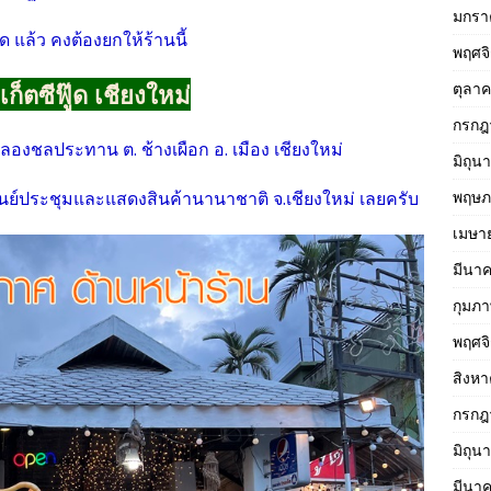
มกรา
 แล้ว คงต้องยกให้ร้านนี้
พฤศจ
ตุลา
ูเก็ตซีฟู๊ด
เชียงใหม่
กรกฎ
นคลองชลประทาน ต. ช้างเผือก อ. เมือง เชียงใหม่
มิถุน
พฤษภ
ศูนย์ประชุมและแสดงสินค้านานาชาติ จ.เชียงใหม่ เลยครับ
เมษา
มีนา
กุมภา
พฤศจ
สิงห
กรกฎ
มิถุน
มีนา