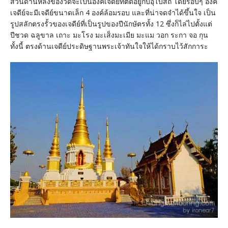
ส่วนด้านหลังของวัดจะเป็นองค์เจดีย์ที่ติดอยู่กับอุโบสถ โดยรอบๆ องค์
เจดีย์จะมีเจดีย์ขนาดเล็ก 4 องค์ล้อมรอบ และที่น่าจดจำได้ขึ้นใจ เป็น
รูปสลักตรงรั้วของเจดีย์ที่เป็นรูปของปีนักษัตรทั้ง 12 ซึ่งก็ไล่ไปตั้งแต่
ปีชวด ฉลูขาล เถาะ มะโรง มะเส็งมะเมีย มะแม วอก ระกา จอ กุน
ทั้งนี้ ตรงด้านเจดีย์ประดิษฐานพระเจ้าทันใจให้ได้กราบไว้สักการะ