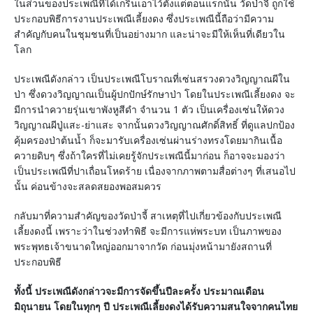
ในส่วนของประเพณีที่ได้เกริ่นเอาไว้ตังแต่ตอนแรกนั้น วัดป่าจี้ ถูกใช้
ประกอบพิธีการงานประเพณีเลี้ยงดง ซึ่งประเพณีนี้ถือว่ามีความ
สำคัญกับคนในชุมชนที่เป็นอย่างมาก และน่าจะมีให้เห็นที่เดียวใน
โลก
ประเพณีดังกล่าว เป็นประเพณีโบราณที่เซ่นสรวงดวงวิญญาณผีใน
ป่า ซึ่งดวงวิญญาณเป็นผู้ปกปักษ์รักษาป่า โดยในประเพณีเลี้ยงดง จะ
มีการนำควายรุ่นเขาพังหูสีดำ จำนวน 1 ตัว เป็นเครื่องเซ่นให้ดวง
วิญญาณผีปู่แสะ-ย่าแสะ จากนั้นดวงวิญญาณศักดิ์สิทธิ์ ที่ดูแลปกป้อง
คุ้มครองป่าต้นน้ำ ก็จะมารับเครื่องเซ่นผ่านร่างทรงโดยมากินเนื้อ
ควายดิบๆ ซึ่งถ้าใครที่ไม่เคยรู้จักประเพณีนี้มาก่อน ก็อาจจะมองว่า
เป็นประเพณีที่ปาเถื่อนโหดร้าย เนื่องจากภาพตามสื่อต่างๆ ที่เสนอไป
นั้น ค่อนข้างจะสลดสยองพอสมควร
กลับมาที่ความสำคัญของวัดป่าจี้ สาเหตุที่ไปเกี่ยวข้องกับประเพณี
เลี้ยงดงนี้ เพราะว่าในช่วงทำพิธี จะมีการแห่พระบท เป็นภาพของ
พระพุทธเจ้าขนาดใหญ่ออกมาจากวัด ก่อนมุ่งหน้ามายังสถานที่
ประกอบพิธี
ทั้งนี้ ประเพณีดังกล่าวจะมีการจัดขึ้นปีละครั้ง ประมาณเดือน
มิถุนายน โดยในทุกๆ ปี ประเพณีเลี้ยงดงได้รับความสนใจจากคนไทย