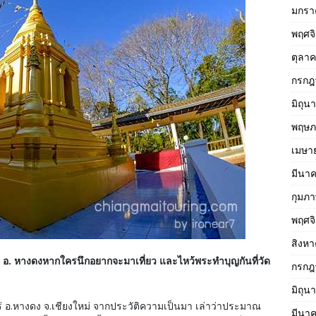
มกรา
พฤศจ
ตุลา
กรกฎ
มิถุน
พฤษภ
เมษา
มีนา
กุมภา
พฤศจ
สิงห
จใน อ. หางดงหากใครนึกอยากจะมาเที่ยว และไหว้พระทำบุญกันที่วัด
กรกฎ
มิถุน
พร่ อ.หางดง จ.เชียงใหม่ จากประวัติความเป็นมา เล่าว่าประมาณ
มีนา