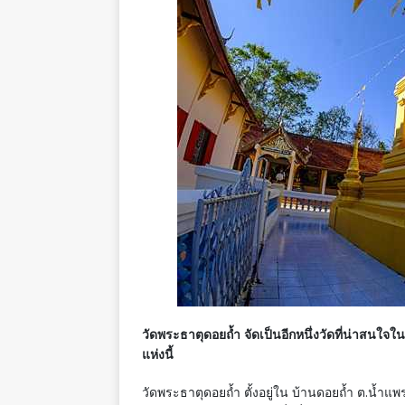
วัดพระธาตุดอยถ้ำ จัดเป็นอีกหนึ่งวัดที่น่าสนใ
แห่งนี้
วัดพระธาตุดอยถ้ำ ตั้งอยู่ใน บ้านดอยถ้ำ ต.น้ำแ