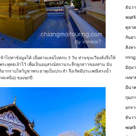
ธันว
พฤศจ
ตุลา
กันย
สิงห
กรกฎ
เข้าไปหาข้อมูลได้ เมื่อผ่านเลยไปครบ 3 วัน ท่านขุนเวียงด้งจึงให้
ระพุทธเจ้าไว้ เพื่อเป็นอนุสรณ์สถานระลึกลูกสาวของท่าน นับ
มิถุน
ปได้มากราบไหว้บูชาพระธาตุเป็นประจำ จึงเกิดมีประเพณีสรงน้ำ
เมษา
ภาคเหนือ) ของทุกปี
มีนา
กุมภา
มกรา
ธันว
พฤศจ