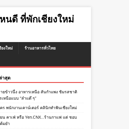
หนดี ที่พักเชียงใหม่
เชียงใหม่
ร้านอาหารทั่วไทย
งล่าสุด
ายข้าวนึ่ง อาหารเหนือ สันกำแพง ชิมรสชาติ
เหนือแบบ “ลำแต๊ ๆ”
ัคร พนักงานเคาน์เตอร์ คลินิกทำฟันเชียงใหม่
เยน คาเฟ่ หรือ Yen.CNX…ร้านกาแฟ แต่ ชอบ
่ต้มยำ