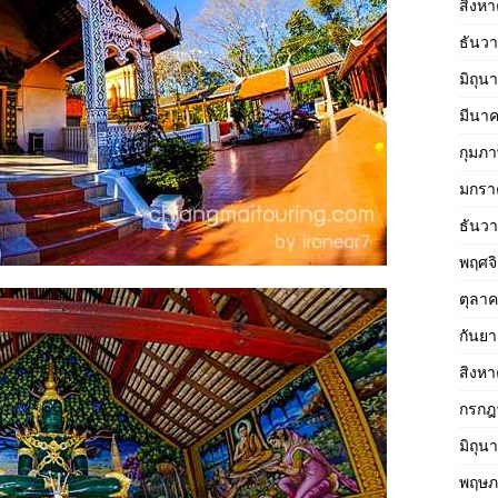
สิงห
ธันว
มิถุน
มีนา
กุมภา
มกรา
ธันว
พฤศจ
ตุลา
กันย
สิงห
กรกฎ
มิถุน
พฤษภ