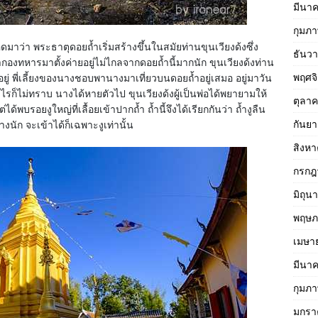
มีนา
กุมภา
ดมาว่า พระธาตุดอยถ้ำเริ่มสร้างขึ้นในสมัยท่านขุนเวียงด้งซึ่ง
ธันว
องทหารมาตั้งค่ายอยู่ไม่ไกลจากดอยถ้ำนี้มากนัก ขุนเวียงด้งท่าน
พฤศจ
กอยู่ พี่เลี้ยงของนางชอบพานางมาเที่ยวบนดอยถ้ำอยู่เสมอ อยู่มาวัน
รก็ไม่ทราบ นางได้หายตัวไป ขุนเวียงด้งผู้เป็นพ่อได้พยายามให้
ตุลา
รอยงูใหญ่ที่เลื้อยเข้าปากถ้ำ ถ้ำนี้จึงได้เรียกกันว่า ถ้ำงูลืน
กันย
างนัก จะเข้าได้ก็เฉพาะงูเท่านั้น
สิงห
กรกฎ
มิถุน
พฤษภ
เมษา
มีนา
กุมภา
มกรา