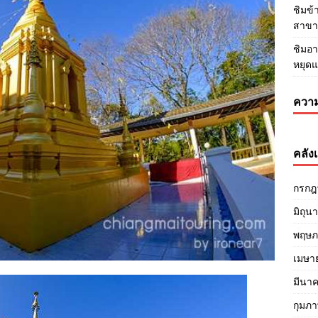
ชิมข
สาขา3
ชิมอา
หยุด
ความ
คลังเ
กรกฎ
มิถุน
พฤษภ
เมษา
มีนา
กุมภา