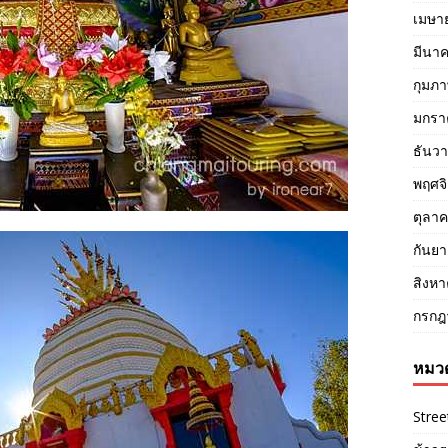
เมษา
มีนา
กุมภา
มกรา
ธันว
พฤศจ
ตุลา
กันย
สิงห
กรกฎ
หมวด
Stree