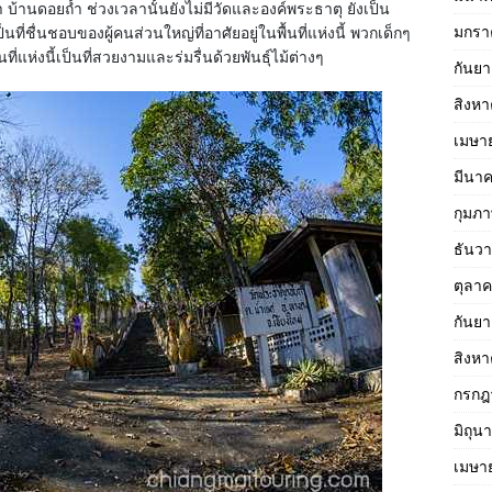
่า บ้านดอยถ้ำ ช่วงเวลานั้นยังไม่มีวัดและองค์พระธาตุ ยังเป็น
มกรา
นที่ชื่นชอบของผู้คนส่วนใหญ่ที่อาศัยอยู่ในพื้นที่แห่งนี้ พวกเด็กๆ
ห่งนี้เป็นที่สวยงามและร่มรื่นด้วยพันธุ์ไม้ต่างๆ
กันย
สิงห
เมษา
มีนา
กุมภา
ธันว
ตุลา
กันย
สิงห
กรกฎ
มิถุน
เมษา