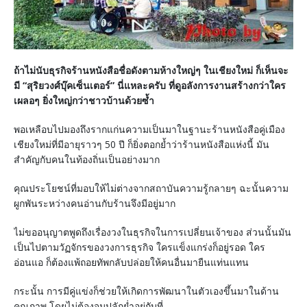
ถ้าไม่นับธุรกิจร้านหนังสือชื่อดังตามห้างใหญ่ๆ ในเชียงใหม่ ก็เห็นจะ
มี “สุริยวงศ์บุ๊คเซ็นเตอร์” นี่แหละครับ ที่ดูอลังการงานสร้างกว่าใคร
เผลอๆ ยิ่งใหญ่กว่าชาวบ้านด้วยซ้ำ
พอเหลือบไปมองถึงรากแก่นความเป็นมาในฐานะร้านหนังสือคู่เมือง
เชียงใหม่ที่มีอายุราวๆ 50 ปี ก็ยิ่งตอกย้ำว่าร้านหนังสือแห่งนี้ มัน
สำคัญกับคนในท้องถิ่นเป็นอย่างมาก
คุณประโยชน์ที่มอบให้ไม่ต่างจากสถาบันความรู้กลายๆ ฉะนั้นความ
ผูกพันระหว่างคนอ่านกับร้านจึงมีอยู่มาก
ไม่ขออนุญาตพูดถึงเรื่องวงในธุรกิจในการเปลี่ยนเจ้าของ ส่วนนั้นมัน
เป็นไปตามวัฏจักรของวงการธุรกิจ ใครแข็งแกร่งก็อยู่รอด ใคร
อ่อนแอ ก็ต้องแพ้ถอยทัพกลับปล่อยให้คนอื่นมายืนแท่นแทน
กระนั้น การมีคู่แข่งก็ช่วยให้เกิดการพัฒนาในตัวเองขึ้นมาในด้าน
คุณภาพ โดยไม่ต้องจมปลักย่ำอยู่กับที่