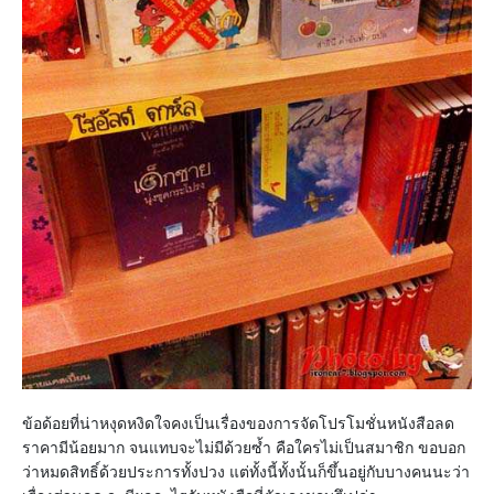
ข้อด้อยที่น่าหงุดหงิดใจคงเป็นเรื่องของการจัดโปรโมชั่นหนังสือลด
ราคามีน้อยมาก จนแทบจะไม่มีด้วยซ้ำ คือใครไม่เป็นสมาชิก ขอบอก
ว่าหมดสิทธิ์ด้วยประการทั้งปวง แต่ทั้งนี้ทั้งนั้นก็ขึ้นอยู่กับบางคนนะว่า