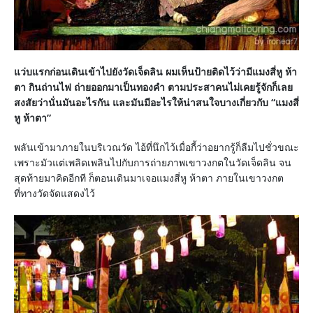
แว่บแรกก่อนเดินเข้าไปยังวัดเจ็ดลิน ผมเห็นป้ายติดไว้ว่ามีแมงสี่หู ห้า
ตา กินถ่านไฟ ถ่ายออกมาเป็นทองคำ ตามประสาคนไม่เคยรู้จักก็เลย
สงสัยว่านั่นมันอะไรกัน และมันมีอะไรให้น่าสนใจบางเกี่ยวกับ “แมงสี่
หู ห้าตา”
พลันเข้ามาภายในบริเวณวัด ไอ้ที่นึกไว้เมื่อกี้ว่าอยากรู้ก็ลืมไปชั่วขณะ
เพราะมัวแต่เพลิดเพลินไปกับการถ่ายภาพเขาวงกตในวัดเจ็ดลิน จน
สุดท้ายมาคิดอีกที ก็ตอนเดินมาเจอแมงสี่หู ห้าตา ภายในเขาวงกต
ที่ทางวัดจัดแสดงไว้