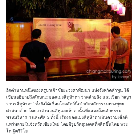
อีกตำนานหนึ่งของครูบาเจ้าชัยยะวงศาพัฒนา แห่งจังหวัดลำพูน ได้
เขียนอธิบายถึงลักษณะของแมงสี่หูห้าตา ว่าคล้ายลิง และเรียก “พญา
วานรสี่หูห้าตา” ทั้งยังได้เชื่อมโยงสัตว์นี้เข้ากับหลักธรรมทางพุทธ
ศาสนาด้วย โดยว่าจำนวนสี่หูและห้าตานั้นที่แสดงถึงหลักธรรม
พรหมวิหาร 4 และศีล 5 ทั้งนี้ เรื่องของแมงสี่หูห้าตาเป็นความเชื่อที่
แพร่หลายในจังหวัดเชียงใหม่ โดยมีรูปวัตถุมงคลที่ผลิตขึ้นโดย พระ
โต ฐิตวิริโย