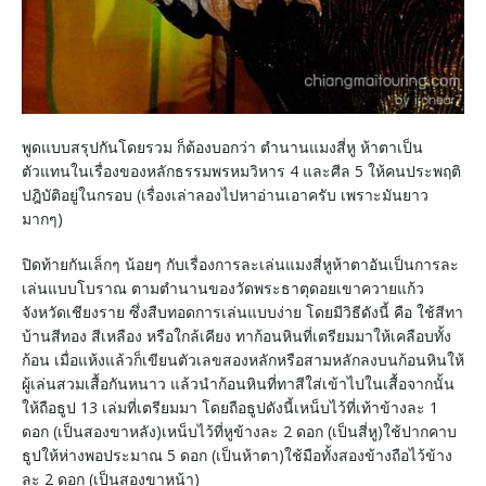
พูดแบบสรุปกันโดยรวม ก็ต้องบอกว่า ตำนานแมงสี่หู ห้าตาเป็น
ตัวแทนในเรื่องของหลักธรรมพรหมวิหาร 4 และศีล 5 ให้คนประพฤติ
ปฎิบัติอยู่ในกรอบ (เรื่องเล่าลองไปหาอ่านเอาครับ เพราะมันยาว
มากๆ)
ปิดท้ายกันเล็กๆ น้อยๆ กับเรื่องการละเล่นแมงสี่หูห้าตาอันเป็นการละ
เล่นแบบโบราณ ตามตำนานของวัดพระธาตุดอยเขาควายแก้ว
จังหวัดเชียงราย ซึ่งสืบทอดการเล่นแบบง่าย โดยมีวิธีดังนี้ คือ ใช้สีทา
บ้านสีทอง สีเหลือง หรือใกล้เคียง ทาก้อนหินที่เตรียมมาให้เคลือบทั้ง
ก้อน เมื่อแห้งแล้วก็เขียนตัวเลขสองหลักหรือสามหลักลงบนก้อนหินให้
ผู้เล่นสวมเสื้อกันหนาว แล้วนำก้อนหินที่ทาสีใส่เข้าไปในเสื้อจากนั้น
ให้ถือธูป 13 เล่มที่เตรียมมา โดยถือธูปดังนี้เหน็บไว้ที่เท้าข้างละ 1
ดอก (เป็นสองขาหลัง)เหน็บไว้ที่หูข้างละ 2 ดอก (เป็นสี่หู)ใช้ปากคาบ
ธูปให้ห่างพอประมาณ 5 ดอก (เป็นห้าตา)ใช้มือทั้งสองข้างถือไว้ข้าง
ละ 2 ดอก (เป็นสองขาหน้า)