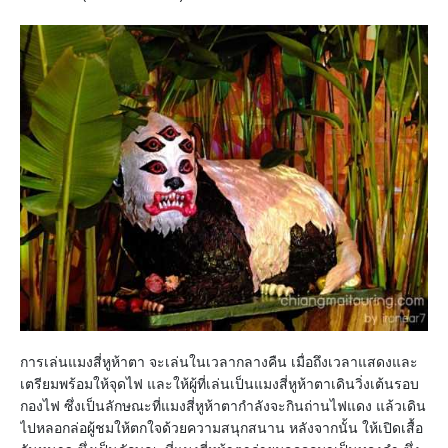
การเล่นแมงสี่หูห้าตา จะเล่นในเวลากลางคืน เมื่อถึงเวลาแสดงและ
เตรียมพร้อมให้จุดไฟ และให้ผู้ที่เล่นเป็นแมงสี่หูห้าตาเดินวิ่งเต้นรอบ
กองไฟ ซึ่งเป็นลักษณะที่แมงสี่หูห้าตากำลังจะกินถ่านไฟแดง แล้วเดิน
ไปหลอกล่อผู้ชมให้ตกใจด้วยความสนุกสนาน หลังจากนั้น ให้เปิดเสื้อ