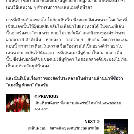
กันหนาว ซึ่งเป็นลักษณะที่แมงสี่หูห้าตาถ่ายมูลออกมาเป็นทองคำ ซึ่ง
เป็นวิธีเล่นง่าย ๆ สำหรับการละเล่นแมงสี่หูห้าตา
การที่เขียนตัวเลขลงไปในก้อนหินนั้น ซึ่งหมายถึงเลขหวย โดยก้อนที่
เขียนเลขนั้นให้ผู้ชมหยิบกลับไปเพื่อนำไปแทงหวยได้ ในขณะที่เล่น
นั้นอาจร้องว่า “หวย หวย หวย ไม่รวยก็เจ๊ง” และนิยามของคำว่าหวย
มากจาก 3 คำดังนี้ห – หายนะว – วอดวายย – ยับเยิน โดยการละเล่น
แบบนี้ สามารถเตือนในความเชื่อเรื่องหวยได้เป็นอย่างดีว่า อย่าไป
เล่นหวยมากเกินไปนั่นเอง การที่เล่นแมงสี่หูห้าตาในเวลากลางคืน
นั้น ซึ่งบ่งบอกถึงสีขนของแมงสี่หูห้าตา ในตอนกลางคืนจะมองไม่เห็น
เห็นแต่หัวควันธูปนั่นเอง
และนั่นก็เป็นเรื่องราวของสัตว์ประหลาดในตำนานล้านนาที่ชื่อว่า
“แมงสี่หู ห้าตา” กันครับ
PREVIOUS
เดินเที่ยวเดี่ยวๆ ที่งาน “มหัศจรรย์โคมไฟ Sawasdee
ASEAN”
NEXT
เพลินพรอม : ตลาดนัดของคนรักรถคลาสสิค