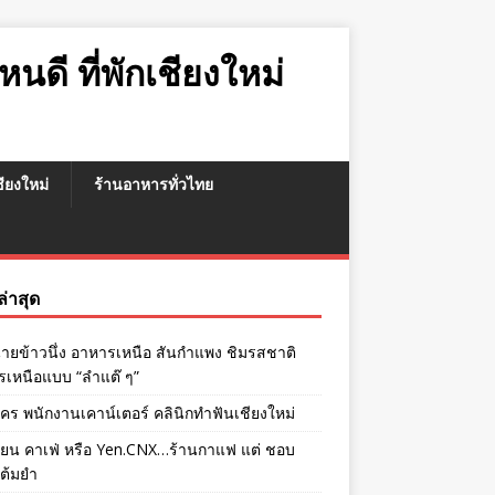
หนดี ที่พักเชียงใหม่
เชียงใหม่
ร้านอาหารทั่วไทย
งล่าสุด
ายข้าวนึ่ง อาหารเหนือ สันกำแพง ชิมรสชาติ
เหนือแบบ “ลำแต๊ ๆ”
ัคร พนักงานเคาน์เตอร์ คลินิกทำฟันเชียงใหม่
เยน คาเฟ่ หรือ Yen.CNX…ร้านกาแฟ แต่ ชอบ
่ต้มยำ