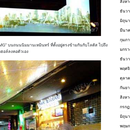
สิงห
ธันว
มิถุน
มีนา
กุมภา
MG” บนถนนนิมมานเหมินทร์ ที่ตั้งอยู่ตรงข้ามกันกับโลตัส ไปถึง
มกรา
กอฮอล์ลงคอตัวเอง
ธันว
พฤศจ
ตุลา
กันย
สิงห
กรกฎ
มิถุน
พฤษภ