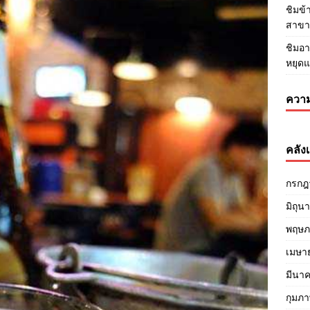
ชิมข
สาขา3
ชิมอา
หยุด
ความ
คลังเ
กรกฎ
มิถุน
พฤษภ
เมษา
มีนา
กุมภา