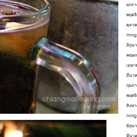
มกรา
พฤศจ
ตุลา
กรกฎ
มิถุน
พฤษภ
เมษา
มีนา
กุมภา
พฤศจ
สิงห
กรกฎ
มิถุน
มีนา