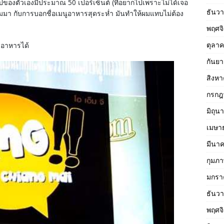
งตัวเองมีประมาณ 50 เปอร์เซ็นต์ (ที่อยากไปเพราะไม่ได้เจอ
ธันว
มา กับการบอกชื่อเมนูอาหารสุดระห่ำ มันทำให้ผมแทบไม่ต้อง
พฤศจ
ตุลา
งอาหารได้
กันย
สิงห
กรกฎ
มิถุน
เมษา
มีนา
กุมภา
มกรา
ธันว
พฤศจ