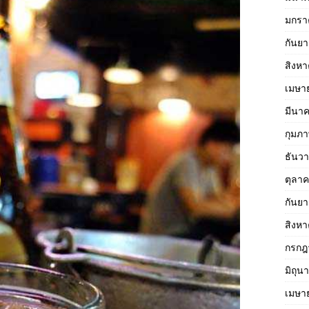
มกรา
กันย
สิงห
เมษา
มีนา
กุมภา
ธันว
ตุลา
กันย
สิงห
กรกฎ
มิถุน
เมษา