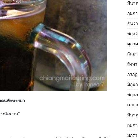
มีนา
กุมภา
ธันว
พฤศจ
ตุลา
กันย
สิงห
กรกฎ
มิถุน
พฤษภ
บางคนทักทายมา
เมษา
ถวนิมมาน”
มีนา
กุมภา
มกรา