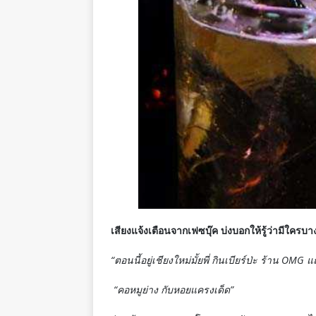
เสียงแจ้งเตือนจากเฟซบุ๊ค บ่งบอกให้รู้ว่ามีใคร
“ตอนนี้อยู่เชียงใหม่มั้ยพี่ กินเบียร์ป่ะ ร้าน OMG
แ
“
คอหมูย่าง กับหอยแครงเด็ด”