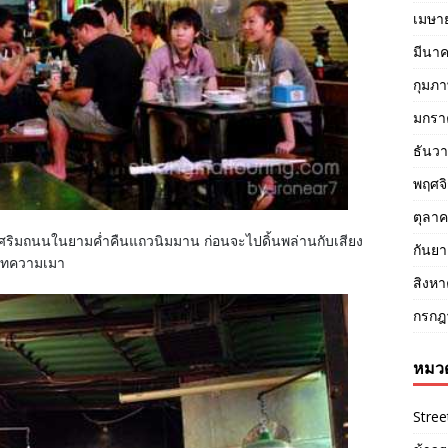
เมษา
มีนา
กุมภา
มกรา
ธันว
พฤศจ
ตุลา
าศริมถนนในยามค่ำคืนแถวนิมมาน ก่อนจะไปดิ้นพล่านกับเสียง
กันย
าร์ทความเมา
สิงห
กรกฎ
หมวด
Stree